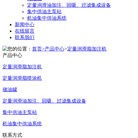
定量润滑油加注、回吸、过滤集成设备
集中供油主泵站
机油集中供油系统
新闻中心
在线留言
联系我们
您的位置：
首页>
产品中心
>
定量润滑脂加注机
产品中心
定量润滑脂加注机
定量润滑脂喷涂机
储油罐
定量润滑油加注、回吸、过滤集成设备
集中供油主泵站
机油集中供油系统
联系方式