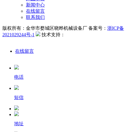
新闻中心
在线留言
联系我们
版权所有：金华市婺城区晓晔机械设备厂
备案号：
浙ICP备
2021029244号-1
技术支持：
在线留言
电话
短信
地址